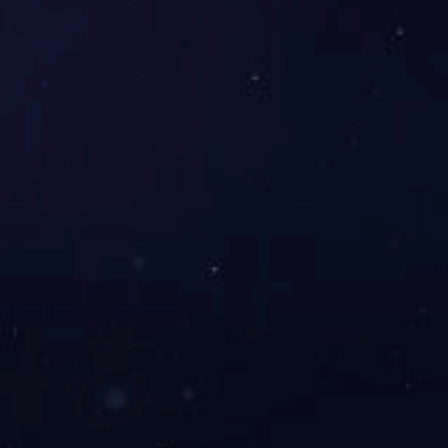
服务咨询热线：
云顶国际官网
0730-827
云顶国际·(中国)唯一官方
通知公告
电话：0730-8270190
公司动态
联系人：
媒体报道
李总：13487308560
邓总：18807308825
设备
邮编：414000
邮箱：hsj-8181@163.com
地址：湖南省岳阳市岳阳