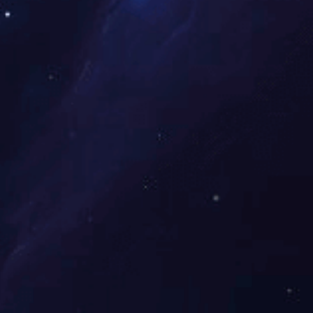
期工程
 主管道φ356×35.7材质TP321