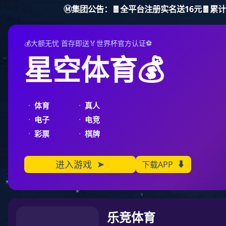
云顶国际官网
网站云顶国际
官网
Engineering cases
工程案例