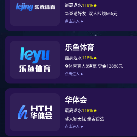
当前位置：
云顶国际官网
>
产品及服务
>
阀门产品
弯管管件
阀门产品
压力容