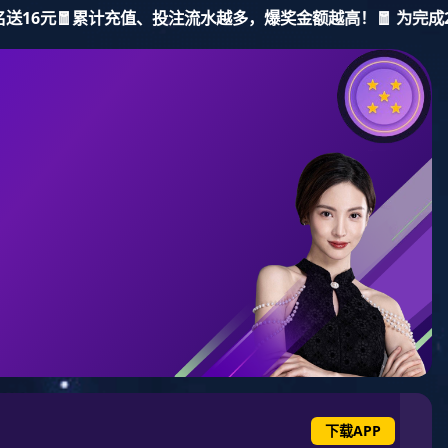
关于云顶国际
产品及服务
装备能力
工程案例
工厂
官网