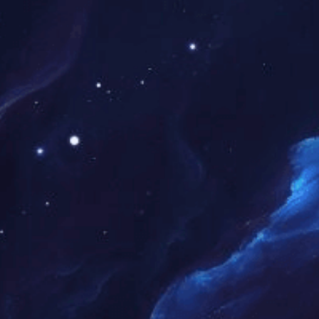
高压角式截止阀
查看详细