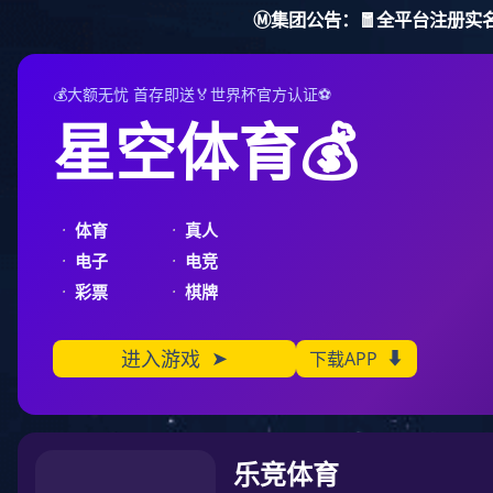
云顶国际官网
网站云顶国际
官网
Products and services
产品及服务