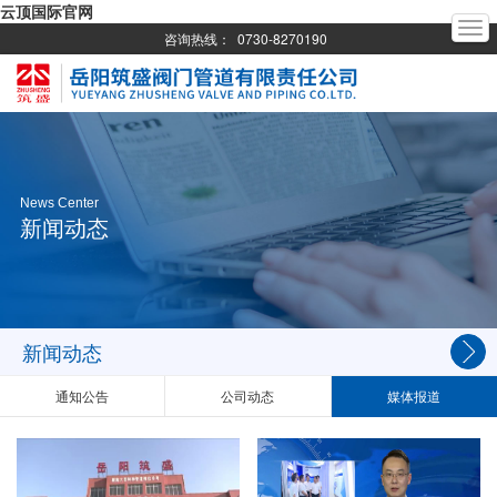
云顶国际官网
T
咨询热线：
0730-8270190
o
g
g
l
e
n
a
News Center
v
新闻动态
i
g
a
t
i
o
新闻动态
n
通知公告
公司动态
媒体报道