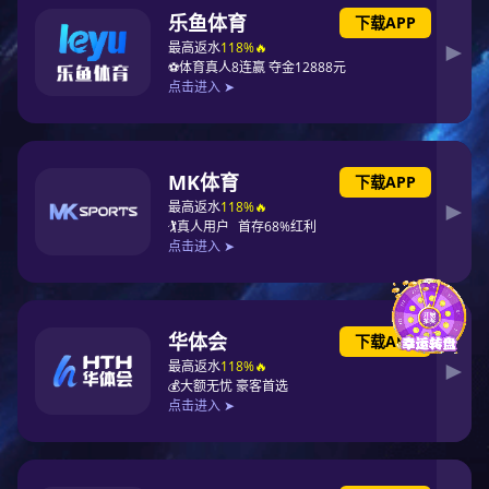
服务咨询热线：
0730-8270190
云顶国际·(中国)唯一官方网站
电话：0730-8270190