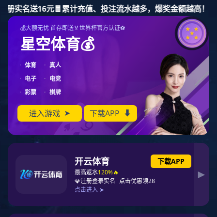
云顶国际官网
T
咨询热线：
0730-8270190
o
g
g
l
e
n
a
About ZhuSheng
v
关于云顶国际官网
i
g
a
t
i
o
关于云顶国际官网
n
公司简介
云顶国际官网
组织架构
企业资质
荣誉证书
专利证书