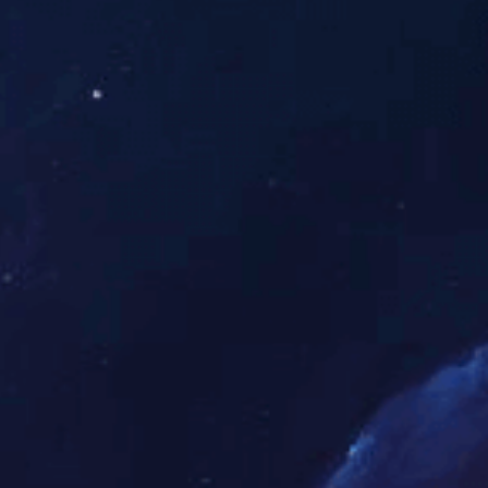
316L MOD弯管
查看详细