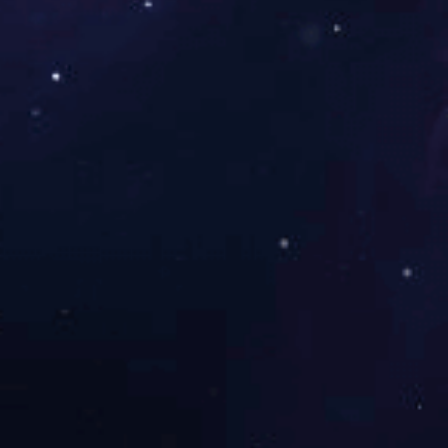
大小头
查看详细
关于云顶国际官
产品及服务
装备能力