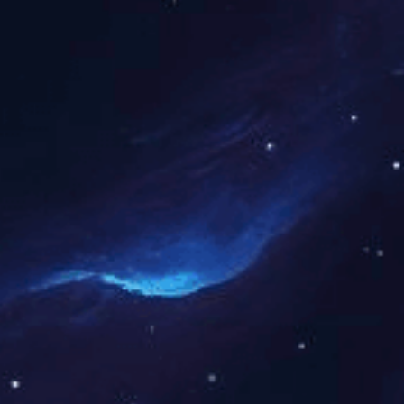
螺母
查看详细