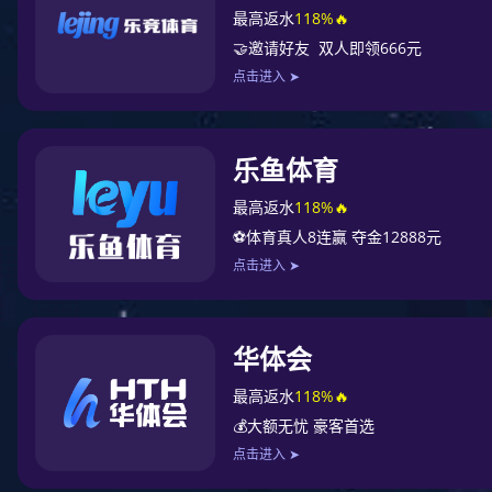
当前位置：
云顶国际官网
>
产品及服务
>
弯管管件
弯管管件
阀门产品
压力容