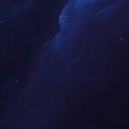
双头螺栓
查看详细