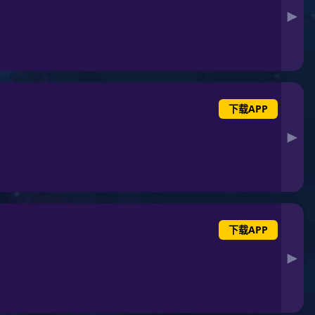
器
非标产品