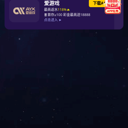
地址：湖南省岳阳市岳阳楼区监申桥工业园(岳阳大道五公里
处)
扫一扫，关注云顶国际官网 ！
扫一扫，手机访问！
COPYRIGHT © HZBB-6.COM ALL RIGHTS RESERVED.
云顶国际
·(中国)唯一官方网站
版权所有
云顶国际官网
关于云顶国际官
产品中心
联系云顶国际官网
网