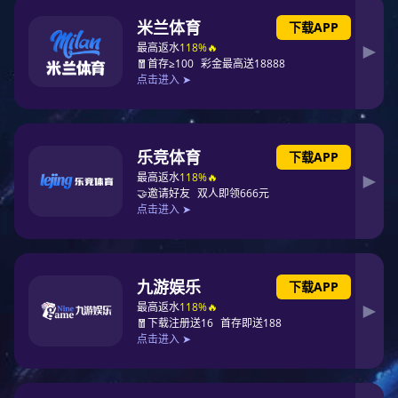
进行原料结构调整项目尿素装置高压管道工厂
化预制工程荣获国家优质工程奖
来源：本站原创
时间：2020年11月05日