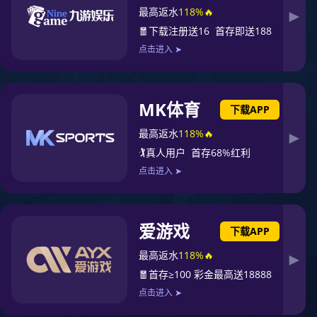
炉对流段盘管
咨询热线：
0730-8270190