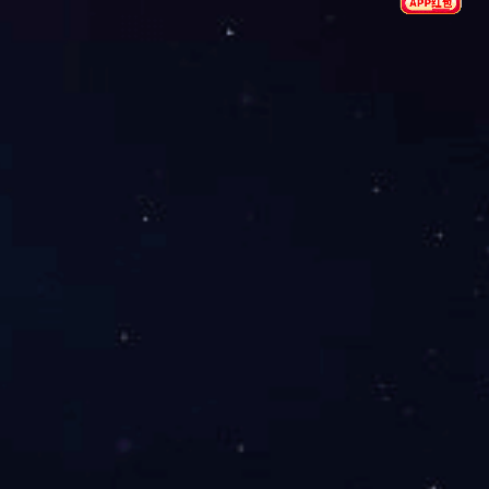
双头螺栓
0190
网站
扫一扫，关注云
扫一扫，手机访
顶国际官网 ！
问！