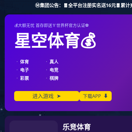
云顶国际官网
网站云顶国际
官网
Products and services
产品及服务