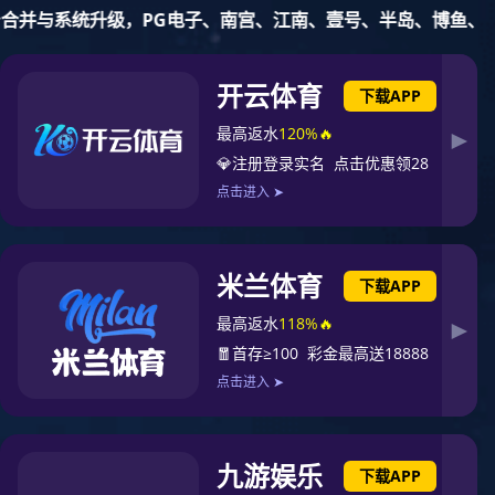
0730-8270190
化预制
新闻动态
联系云顶国际
官网