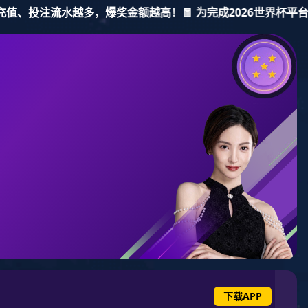
关于云顶国际
产品及服务
装备能力
工程案例
工厂
官网