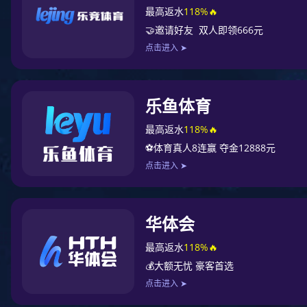
当前位置：
云顶国际官网
>
产品及服务
>
压力容器
弯管管件
阀门产品
压力容