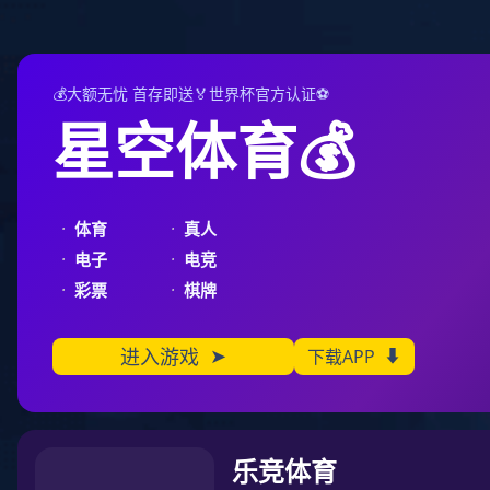
云顶国际官网
网站云顶国际
官网
Products and services
产品及服务