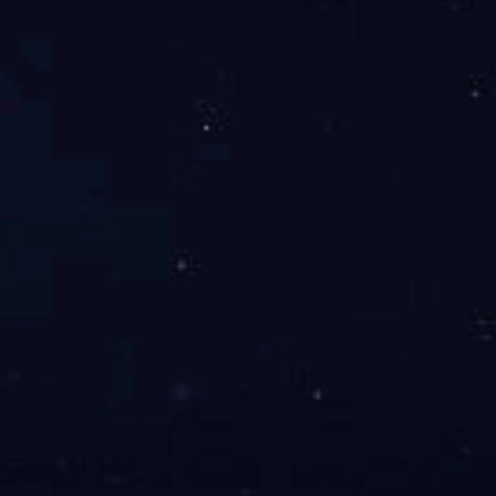
双头螺栓
0190
网站
扫一扫，关注云
扫一扫，手机访
顶国际官网 ！
问！