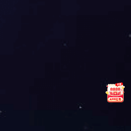
Φ325×28 347H立体冷弯管